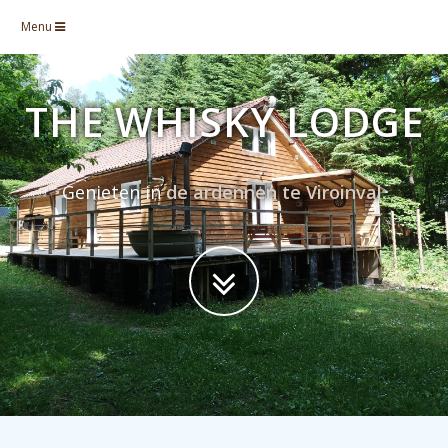
Menu
THE WHISKY LODGE
Genieten in
de ardennen te Viroinval.